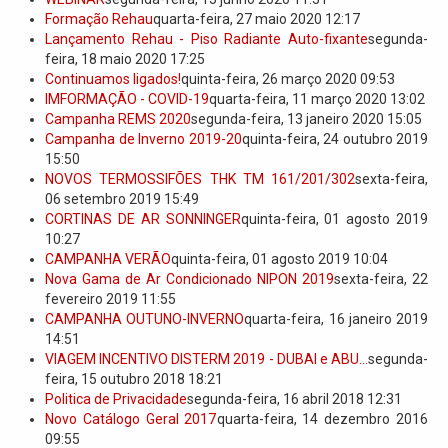
Formação Rehau
quarta-feira, 27 maio 2020 12:17
Lançamento Rehau - Piso Radiante Auto-fixante
segunda-
feira, 18 maio 2020 17:25
Continuamos ligados!
quinta-feira, 26 março 2020 09:53
IMFORMAÇÃO - COVID-19
quarta-feira, 11 março 2020 13:02
Campanha REMS 2020
segunda-feira, 13 janeiro 2020 15:05
Campanha de Inverno 2019-20
quinta-feira, 24 outubro 2019
15:50
NOVOS TERMOSSIFÕES THK TM 161/201/302
sexta-feira,
06 setembro 2019 15:49
CORTINAS DE AR SONNINGER
quinta-feira, 01 agosto 2019
10:27
CAMPANHA VERÃO
quinta-feira, 01 agosto 2019 10:04
Nova Gama de Ar Condicionado NIPON 2019
sexta-feira, 22
fevereiro 2019 11:55
CAMPANHA OUTUNO-INVERNO
quarta-feira, 16 janeiro 2019
14:51
VIAGEM INCENTIVO DISTERM 2019 - DUBAI e ABU...
segunda-
feira, 15 outubro 2018 18:21
Politica de Privacidade
segunda-feira, 16 abril 2018 12:31
Novo Catálogo Geral 2017
quarta-feira, 14 dezembro 2016
09:55