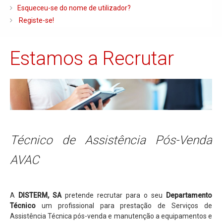
Caldeiras e Queimadores
Esqueceu-se do nome de utilizador?
Registe-se!
Biomassa
Ventilação
Estamos a Recrutar
Piso Radiante
Radiadores e Ventiloconvetores
Depósitos de Gasóleo e Água
Regulação e Controlo
Complementos de Instalação
Técnico de Assistência Pós-Venda
Bombas e Circuladores
AVAC
Chaminés
Tubagens e Acessórios
A
DISTERM, SA
pretende recrutar para o seu
Departamento
Ferramentas
Técnico
um profissional para prestação de Serviços de
Permutadores de Placas
Assistência Técnica pós-venda e manutenção a equipamentos e