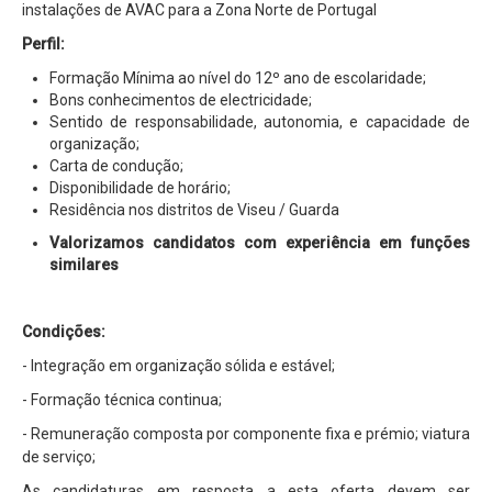
instalações de AVAC para a Zona Norte de Portugal
Serviços
Perfil:
Assistência Técnica
Formação Mínima ao nível do 12º ano de escolaridade;
Centro de Formação
Bons conhecimentos de electricidade;
Sentido de responsabilidade, autonomia, e capacidade de
Gabinete de Engenharia
organização;
Carta de condução;
Armazém e Logística
Disponibilidade de horário;
Residência nos distritos de Viseu / Guarda
As Nossas Dicas
Valorizamos candidatos com experiência em funções
Novidades
similares
Contactos
Condições:
- Integração em organização sólida e estável;
- Formação técnica continua;
- Remuneração composta por componente fixa e prémio; viatura
de serviço;
As candidaturas em resposta a esta oferta devem ser