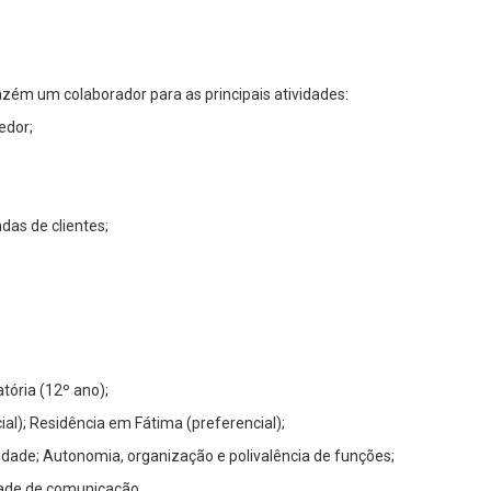
zém um colaborador para as principais atividades:
edor;
as de clientes;
tória (12º ano);
al); Residência em Fátima (preferencial);
ividade; Autonomia, organização e polivalência de funções;
dade de comunicação.