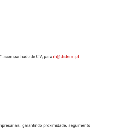
, acompanhado de C.V., para:
rh@disterm.pt
presariais, garantindo proximidade, seguimento