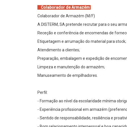
Colaborador de Armazém
Colaborador de Armazém (M/F)
A DISTERM, SA pretende recrutar para o seu arma
Receção e conferência de encomendas de fornec
Etiquetagem e arrumação do material para stock;
Atendimento a clientes;
Preparação, embalagem e expedição de encomend
Limpeza e manutenção do armazém;
Manuseamento de empilhadores.
Perfil:
- Formação ao nível da escolaridade mínima obriga
- Experiência profissional em armazém (preferenci
- Sentido de responsabilidade, resiliência e proat
- Bom relacionamento interpessoal e boa capaci