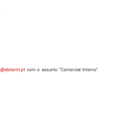
.
h@disterm.pt
com o assunto "Comercial Interno".