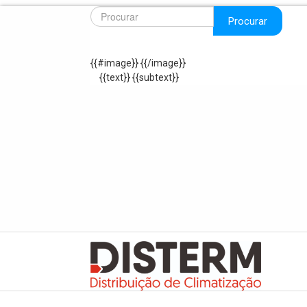
Procurar
{{#image}}
{{/image}}
{{text}}
{{subtext}}