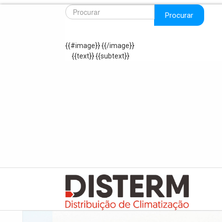
Procurar
{{#image}}
{{/image}}
{{text}}
{{subtext}}