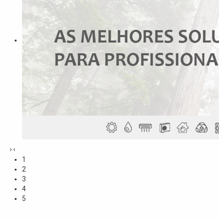
›
‹
1
2
3
4
5