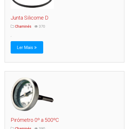
Junta Silicome D
Chaminés
370
.
Ler Mais
Pirómetro 0º a 500ºC
Chaminés
390