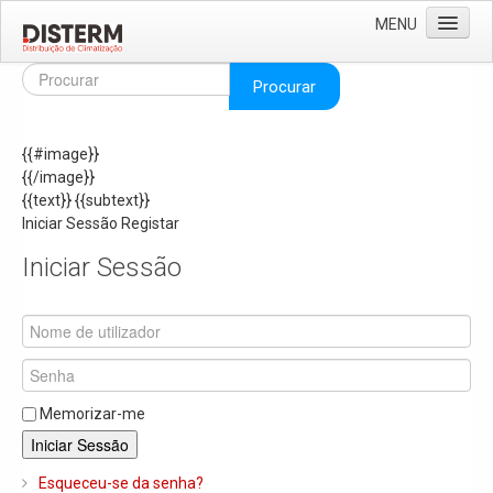
MENU
Home
Procurar
Quem Somos
{{#image}}
Áreas de Negócio
{{/image}}
Missão e Valores
{{text}}
{{subtext}}
Iniciar Sessão
Registar
As Nossas Marcas
Iniciar Sessão
Recrutamento
Produtos
Solar
Termoacumuladores e Depósitos de Inércia
Memorizar-me
Ar Condicionado
Iniciar Sessão
Bombas de Calor e Chiller's
Esqueceu-se da senha?