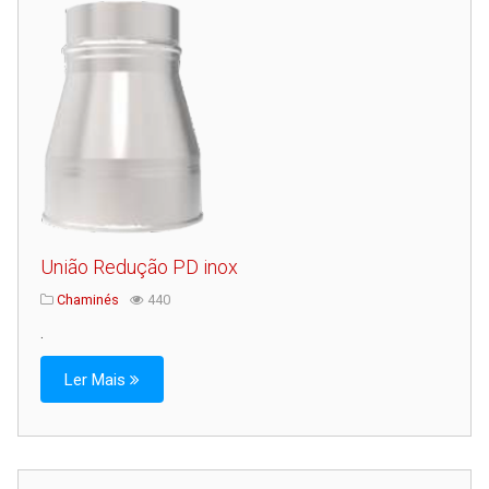
Serviços
Assistência Técnica
Centro de Formação
Gabinete de Engenharia
Armazém e Logística
As Nossas Dicas
Novidades
União Redução PD inox
Contactos
Chaminés
440
.
Ler Mais