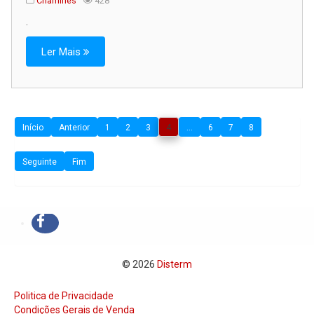
Chaminés
428
.
Ler Mais
Início
Anterior
1
2
3
4
...
6
7
8
Seguinte
Fim
© 2026
Disterm
Politica de Privacidade
Condições Gerais de Venda