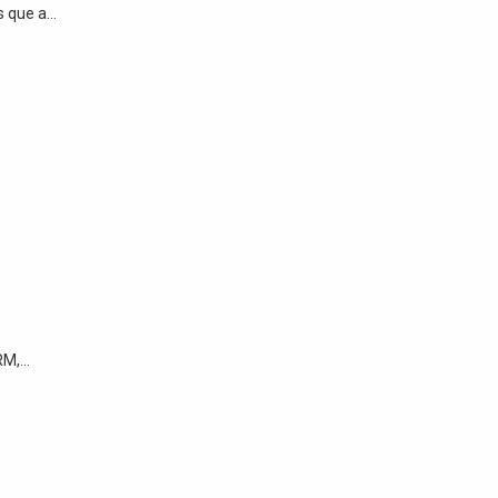
ue a...
M,...