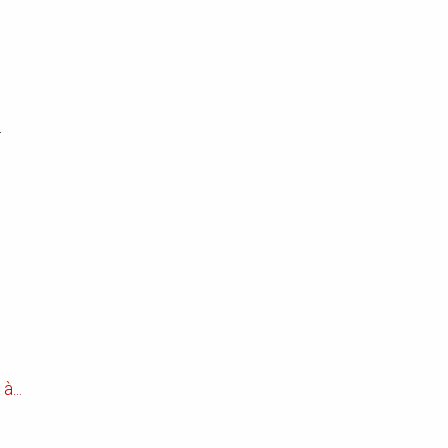
.
...