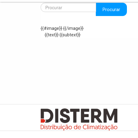
Procurar
{{#image}}
{{/image}}
{{text}}
{{subtext}}