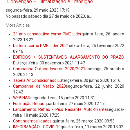
“Convenção – Climatização e Transição...
segunda-feira, 29 maio 2023 17:19
No passado sábado dia 27 de maio de 2023, a...
More Articles
2º ano consecutivo como PME Lider
quinta-feira, 26 janeiro
2023 18:22
Disterm como PME Líder 2021
sexta-feira, 25 fevereiro 2022
09:46
EDIFÍCIOS + SUSTENTÁVEIS ALARGAMENTO DO PRAZO
E...
terça-feira, 30 novembro 2021 11:47
Campanha Outono-Inverno 2020/2021
domingo, 25 outubro
2020 21:13
Tabela Ar Condicionado LG
terça-feira, 30 junho 2020 16:16
Campanha de Verão 2020
segunda-feira, 22 junho 2020
12:42
WEBINAR
segunda-feira, 15 junho 2020 11:31
Formação Rehau
quarta-feira, 27 maio 2020 12:17
Lançamento Rehau - Piso Radiante Auto-fixante
segunda-
feira, 18 maio 2020 17:25
Continuamos ligados!
quinta-feira, 26 março 2020 09:53
IMFORMAÇÃO - COVID-19
quarta-feira, 11 março 2020 13:02