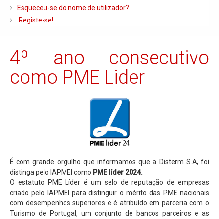
Caldeiras e Queimadores
Esqueceu-se do nome de utilizador?
Registe-se!
Biomassa
Ventilação
4º ano consecutivo
Piso Radiante
como PME Lider
Radiadores e Ventiloconvetores
Depósitos de Gasóleo e Água
Regulação e Controlo
Complementos de Instalação
Bombas e Circuladores
Chaminés
É com grande orgulho que informamos que a Disterm S.A, foi
distinga pelo IAPMEI como
PME líder 2024.
Tubagens e Acessórios
O estatuto PME Líder é um selo de reputação de empresas
criado pelo IAPMEI para distinguir o mérito das PME nacionais
Ferramentas
com desempenhos superiores e é atribuído em parceria com o
Permutadores de Placas
Turismo de Portugal, um conjunto de bancos parceiros e as