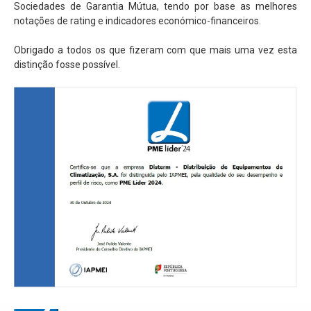
Sociedades de Garantia Mútua, tendo por base as melhores
Serviços
notações de rating e indicadores económico-financeiros.
Assistência Técnica
Obrigado a todos os que fizeram com que mais uma vez esta
Centro de Formação
distinção fosse possível.
Gabinete de Engenharia
Armazém e Logística
As Nossas Dicas
Novidades
Contactos