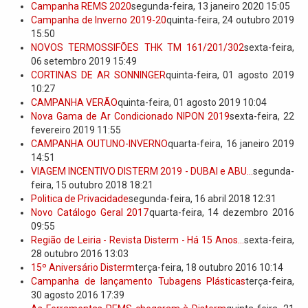
Campanha REMS 2020
segunda-feira, 13 janeiro 2020 15:05
Campanha de Inverno 2019-20
quinta-feira, 24 outubro 2019
15:50
NOVOS TERMOSSIFÕES THK TM 161/201/302
sexta-feira,
06 setembro 2019 15:49
CORTINAS DE AR SONNINGER
quinta-feira, 01 agosto 2019
10:27
CAMPANHA VERÃO
quinta-feira, 01 agosto 2019 10:04
Nova Gama de Ar Condicionado NIPON 2019
sexta-feira, 22
fevereiro 2019 11:55
CAMPANHA OUTUNO-INVERNO
quarta-feira, 16 janeiro 2019
14:51
VIAGEM INCENTIVO DISTERM 2019 - DUBAI e ABU...
segunda-
feira, 15 outubro 2018 18:21
Politica de Privacidade
segunda-feira, 16 abril 2018 12:31
Novo Catálogo Geral 2017
quarta-feira, 14 dezembro 2016
09:55
Região de Leiria - Revista Disterm - Há 15 Anos...
sexta-feira,
28 outubro 2016 13:03
15º Aniversário Disterm
terça-feira, 18 outubro 2016 10:14
Campanha de lançamento Tubagens Plásticas
terça-feira,
30 agosto 2016 17:39